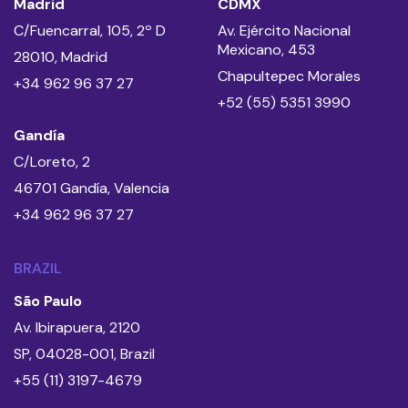
Madrid
CDMX
C/Fuencarral, 105, 2º D
Av. Ejército Nacional
Mexicano, 453
28010, Madrid
Chapultepec Morales
+34 962 96 37 27
+52 (55) 5351 3990
Gandía
C/Loreto, 2
46701 Gandía, Valencia
+34 962 96 37 27
BRAZIL
São Paulo
Av. Ibirapuera, 2120
SP, 04028-001, Brazil
+55 (11) 3197-4679