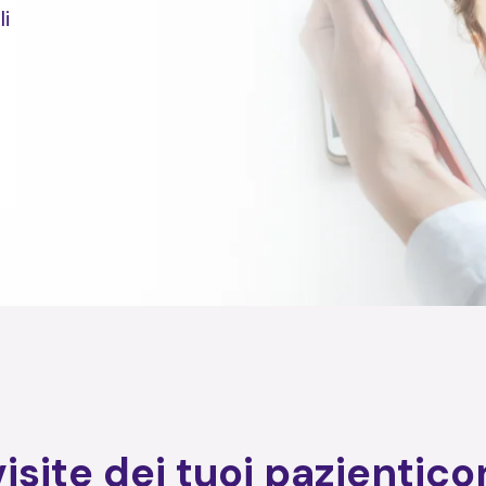
i
visite dei tuoi pazientico