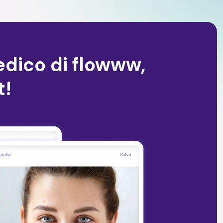
medico di flowww,
t!