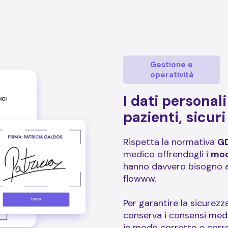
Gestione e
operatività
I dati personali
pazienti, sicur
Rispetta la normativa
G
medico offrendogli i
mod
hanno davvero bisogno a
flowww.
Per garantire la sicurezza
conserva i consensi medic
in modo corretto e corr