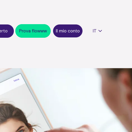
erto
Prova flowww
IT