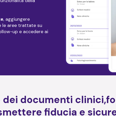
funzionalità della
te
, aggiungere
 le aree trattate su
 follow-up e accedere ai
le dei documenti clinici,
smettere fiducia e sicur