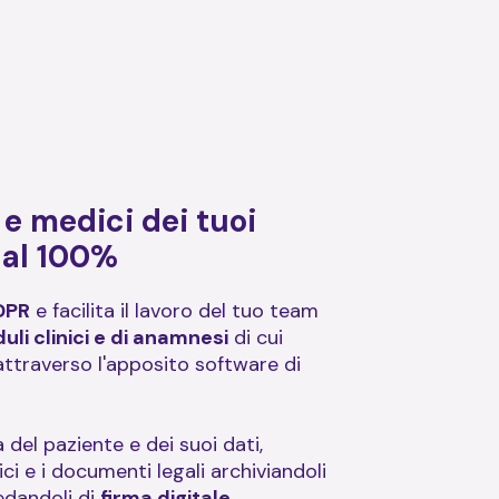
 e medici dei tuoi
i al 100%
DPR
e facilita il lavoro del tuo team
uli clinici e di anamnesi
di cui
ttraverso l'apposito software di
 del paziente e dei suoi dati,
i e i documenti legali archiviandoli
edandoli di
firma digitale.